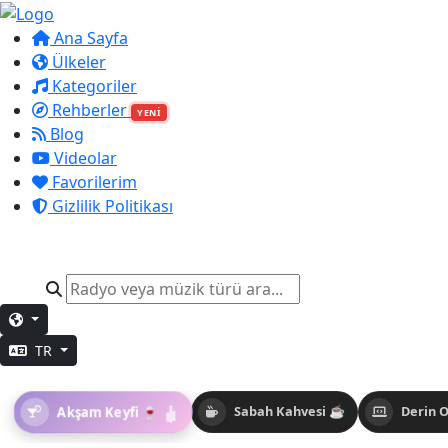
Ana Sayfa
Ülkeler
Kategoriler
Rehberler
YENİ
Blog
Videolar
Favorilerim
Gizlilik Politikası
TR
Akşam Keyfi 🍷
Sabah Kahvesi ☕
Derin 