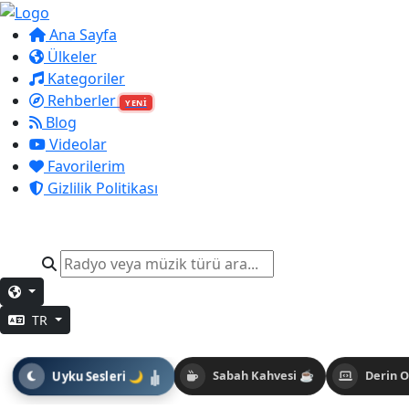
Ana Sayfa
Ülkeler
Kategoriler
Rehberler
YENİ
Blog
Videolar
Favorilerim
Gizlilik Politikası
TR
Uyku Sesleri 🌙
Sabah Kahvesi ☕
Derin 