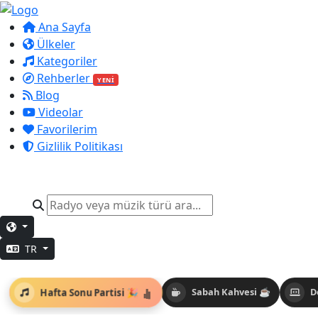
Ana Sayfa
Ülkeler
Kategoriler
Rehberler
YENİ
Blog
Videolar
Favorilerim
Gizlilik Politikası
TR
Hafta Sonu Partisi 🎉
Sabah Kahvesi ☕
D