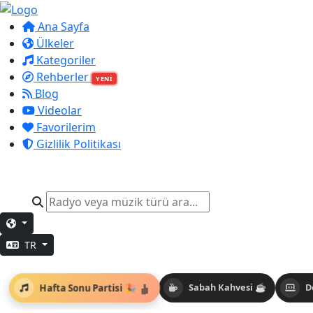
Ana Sayfa
Ülkeler
Kategoriler
Rehberler
YENİ
Blog
Videolar
Favorilerim
Gizlilik Politikası
TR
Hafta Sonu Partisi 🎉
Sabah Kahvesi ☕
D