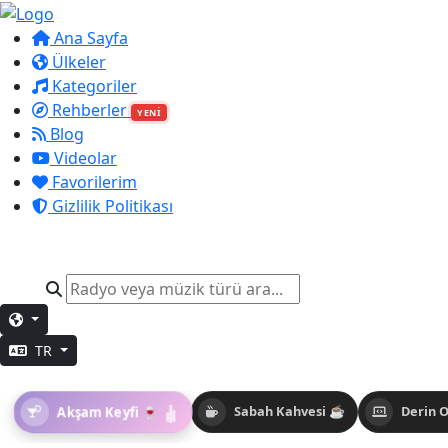
Ana Sayfa
Ülkeler
Kategoriler
Rehberler
YENİ
Blog
Videolar
Favorilerim
Gizlilik Politikası
TR
Akşam Keyfi 🍷
Sabah Kahvesi ☕
Derin 