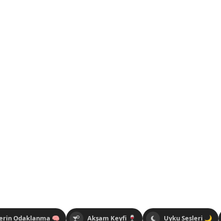
erin Odaklanma 🧠
Akşam Keyfi 🍷
Uyku Sesleri 🌙