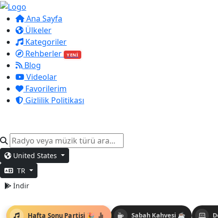
Ana Sayfa
Ülkeler
Kategoriler
Rehberler
YENİ
Blog
Videolar
Favorilerim
Gizlilik Politikası
United States
TR
İndir
Hafta Sonu Partisi 🎉
Sabah Kahvesi ☕
D