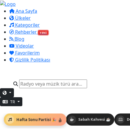
Ana Sayfa
Ülkeler
Kategoriler
Rehberler
YENİ
Blog
Videolar
Favorilerim
Gizlilik Politikası
TR
Hafta Sonu Partisi 🎉
Sabah Kahvesi ☕
D