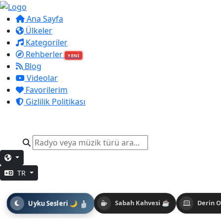
Ana Sayfa
Ülkeler
Kategoriler
Rehberler
YENİ
Blog
Videolar
Favorilerim
Gizlilik Politikası
TR
Uyku Sesleri 🌙
Sabah Kahvesi ☕
Derin 