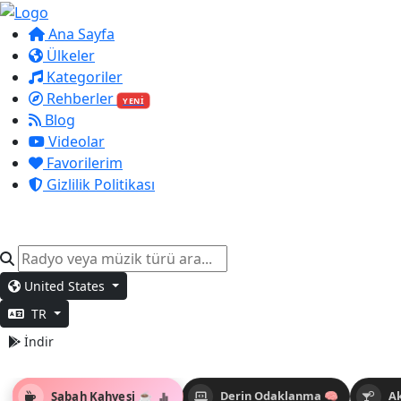
Ana Sayfa
Ülkeler
Kategoriler
Rehberler
YENİ
Blog
Videolar
Favorilerim
Gizlilik Politikası
United States
TR
İndir
Sabah Kahvesi ☕
Derin Odaklanma 🧠
A