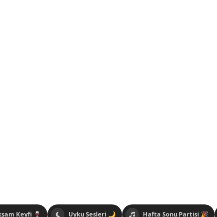
kşam Keyfi 🍷
Uyku Sesleri 🌙
Hafta Sonu Partisi 🎉