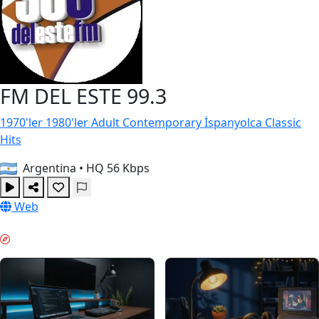
FM DEL ESTE 99.3
1970'ler
1980'ler
Adult Contemporary
İspanyolca
Classic
Hits
Argentina
•
HQ 56 Kbps
Web
ODAKLANMA ZAMANI & GUIDES