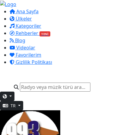
Ana Sayfa
Ülkeler
Kategoriler
Rehberler
YENİ
Blog
Videolar
Favorilerim
Gizlilik Politikası
TR