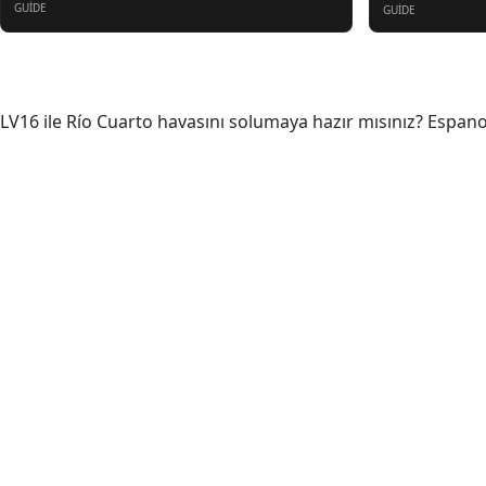
GUIDE
GUIDE
Hakkında
LV16 ile Río Cuarto havasını solumaya hazır mısınız? Espanol