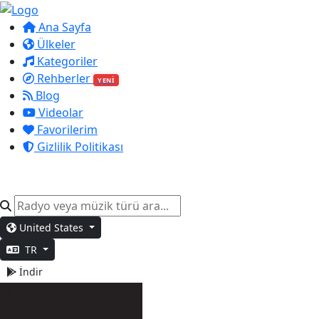
Ana Sayfa
Ülkeler
Kategoriler
Rehberler
YENİ
Blog
Videolar
Favorilerim
Gizlilik Politikası
United States
TR
İndir