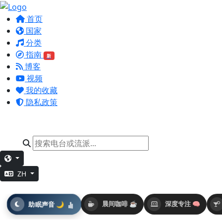
首页
国家
分类
指南
新
博客
视频
我的收藏
隐私政策
ZH
助眠声音 🌙
晨间咖啡 ☕
深度专注 🧠