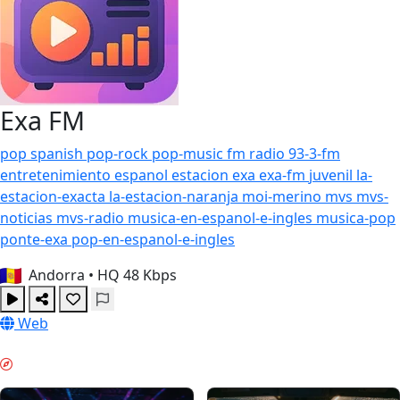
Exa FM
pop
spanish
pop-rock
pop-music
fm
radio
93-3-fm
entretenimiento
espanol
estacion
exa
exa-fm
juvenil
la-
estacion-exacta
la-estacion-naranja
moi-merino
mvs
mvs-
noticias
mvs-radio
musica-en-espanol-e-ingles
musica-pop
ponte-exa
pop-en-espanol-e-ingles
Andorra
•
HQ 48 Kbps
Web
周末时光 & GUIDES