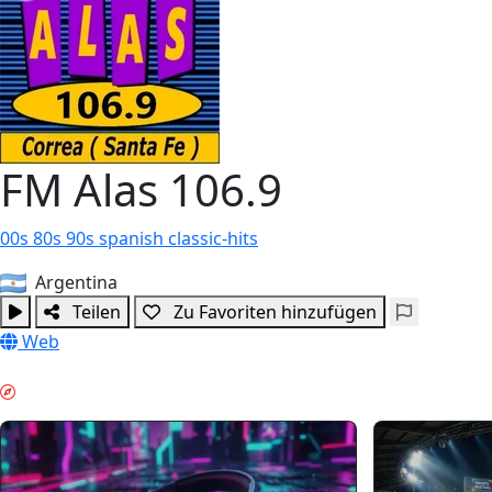
FM Alas 106.9
00s
80s
90s
spanish
classic-hits
Argentina
Teilen
Zu Favoriten hinzufügen
Web
ABEND-ENTSPANNUNG & GUIDES