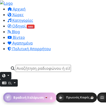
Αρχική
Χώρες
Κατηγορίες
Οδηγοί
ΝΕΟ
Blog
Βίντεο
Αγαπημένα
Πολιτική Απορρήτου
EL
Βραδινή Χαλάρωση 🍷
Πρωινός Καφές ☕