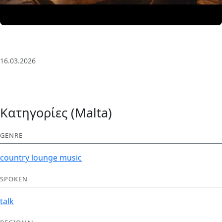
3 Saat Kesintisiz Odaklanma Müziği: Anatolian Echoes
| Deep House
16.03.2026
Κατηγορίες (Malta)
GENRE
country
lounge
music
SPOKEN
talk