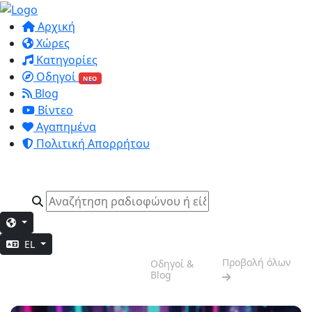
Αρχική
Χώρες
Κατηγορίες
Οδηγοί
ΝΕΟ
Blog
Βίντεο
Αγαπημένα
Πολιτική Απορρήτου
EL
Βραδινή
Προβολή όλων
Οδηγοί &
Χαλάρωση
Blog