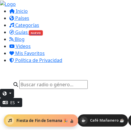
Inicio
Países
Categorías
Guías
NUEVO
Blog
Videos
Mis Favoritos
Política de Privacidad
ES
Fiesta de Fin de Semana 🎉
Café Mañanero ☕