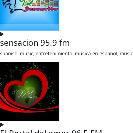
sensacion 95.9 fm
spanish, music, entretenimiento, musica-en-espanol, musi
El Portal del amor 96.5 FM