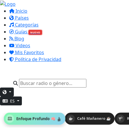
Inicio
Países
Categorías
Guías
NUEVO
Blog
Videos
Mis Favoritos
Política de Privacidad
ES
Enfoque Profundo 🧠
Café Mañanero ☕
R