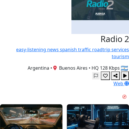
Radio 2
easy-listening
news
spanish
traffic
roadtrip
services
tourism
•
Buenos Aires
•
HQ 128 Kbps
Argentina
Web
انرژی صبحگاهی & GUIDES