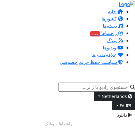
خانه
کشورها
دسته‌ها
راهنماها
جدید
وبلاگ
ویدیوها
علاقه‌مندی‌ها
سیاست حفظ حریم خصوصی
Netherlands
FA
دانلود
انرژی صبحگاهی
راهنماها و وبلاگ