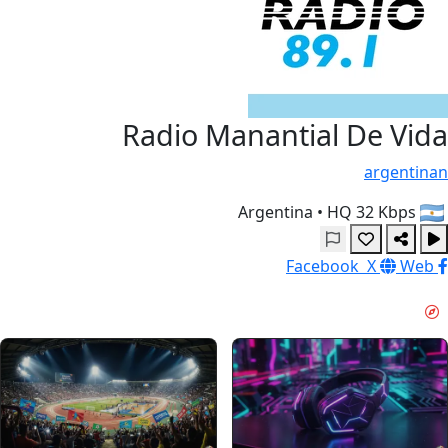
Radio Manantial De Vida
argentinan
•
HQ 32 Kbps
Argentina
Facebook
X
Web
آرامش عصرگاهی & GUIDES