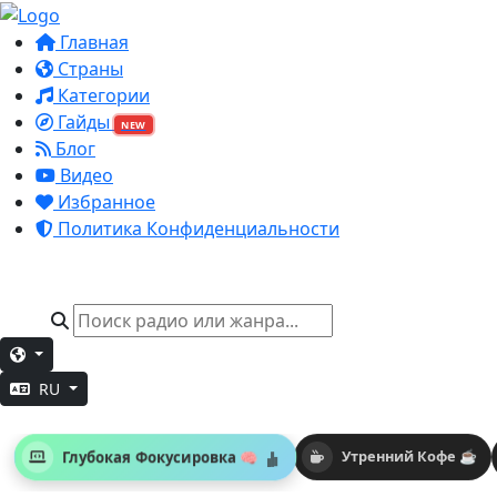
Главная
Страны
Категории
Гайды
NEW
Блог
Видео
Избранное
Политика Конфиденциальности
RU
Глубокая Фокусировка 🧠
Утренний Кофе ☕