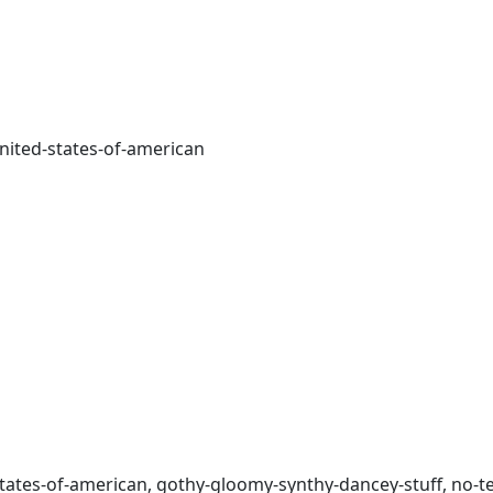
united-states-of-american
states-of-american, gothy-gloomy-synthy-dancey-stuff, no-t