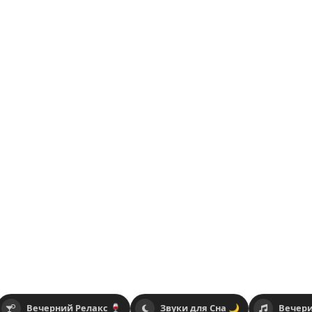
Вечерний Релакс 🍷
Звуки для Сна 🌙
Вечери