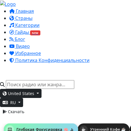
Главная
Страны
Категории
Гайды
NEW
Блог
Видео
Избранное
Политика Конфиденциальности
United States
RU
Скачать
Глубокая Фокусировка 🧠
Утренний Кофе ☕