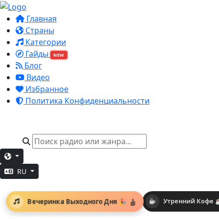
Главная
Страны
Категории
Гайды
NEW
Блог
Видео
Избранное
Политика Конфиденциальности
RU
Вечеринка Выходного Дня 🎉
Утренний Кофе 