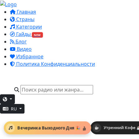
Главная
Страны
Категории
Гайды
NEW
Блог
Видео
Избранное
Политика Конфиденциальности
RU
Вечеринка Выходного Дня 🎉
Утренний Кофе 