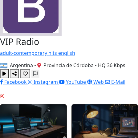
VIP Radio
adult-contemporary
hits
english
Argentina
•
Provincia de Córdoba
•
HQ 36 Kbps
Facebook
Instagram
YouTube
Web
E-Mail
ГЛУБОКАЯ РАБОТА & GUIDES