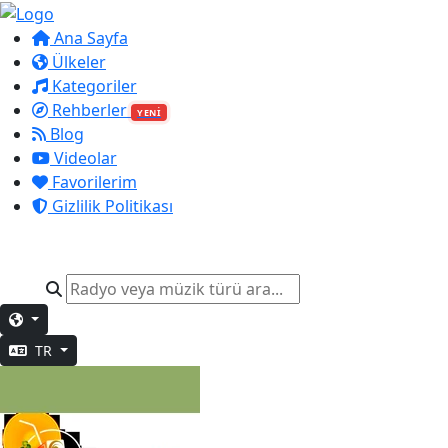
Ana Sayfa
Ülkeler
Kategoriler
Rehberler
YENİ
Blog
Videolar
Favorilerim
Gizlilik Politikası
TR