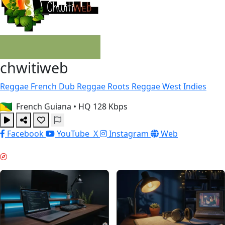
chwitiweb
Reggae
French
Dub Reggae
Roots Reggae
West Indies
French Guiana
•
HQ 128 Kbps
Facebook
YouTube
X
Instagram
Web
ODAKLANMA ZAMANI & GUIDES