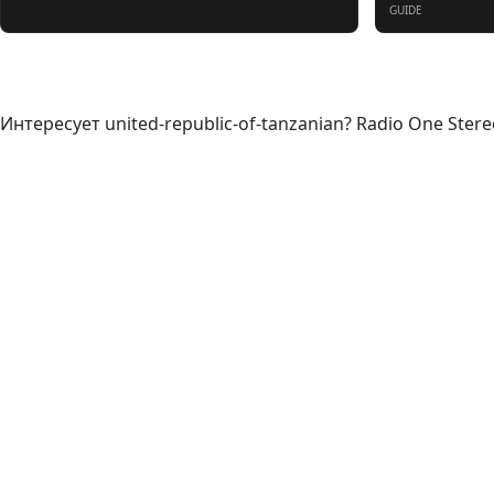
GUIDE
О нас
Интересует united-republic-of-tanzanian? Radio One Ster