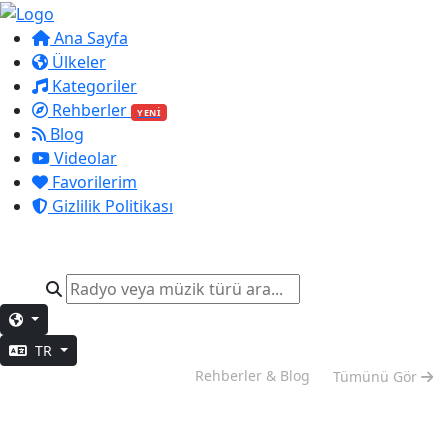
Ana Sayfa
Ülkeler
Kategoriler
Rehberler
YENİ
Blog
Videolar
Favorilerim
Gizlilik Politikası
TR
Hafta Sonu Modu
Rehberler & Blog
Tümünü Gör